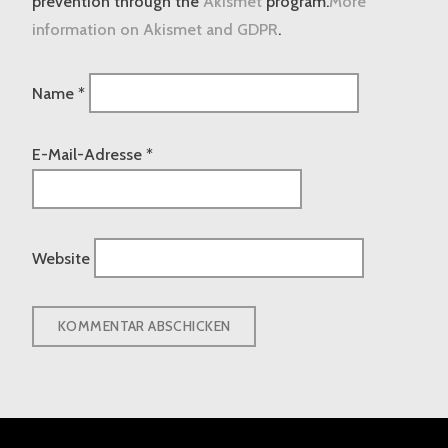
prevention through the
Akismet
program.
More
information on Akismet and GDPR
.
Name
*
E-Mail-Adresse
*
Website