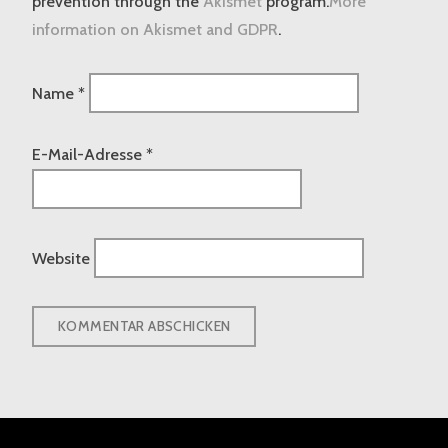
prevention through the
Akismet
program.
More
information on Akismet and GDPR
.
Name
*
E-Mail-Adresse
*
Website