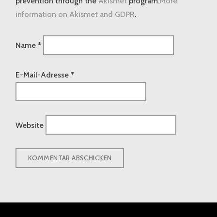
prevention through the
Akismet
program.
More
information on Akismet and GDPR
.
Name
*
E-Mail-Adresse
*
Website