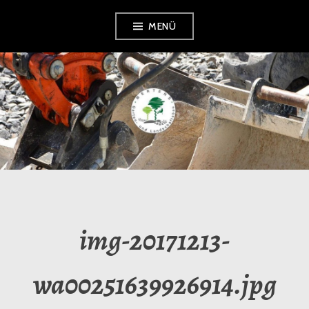
Zum
MENÜ
Inhalt
springen
GARTENBAUMERTENS
img-20171213-
wa00251639926914.jpg